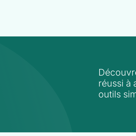
Découvr
réussi à 
outils si