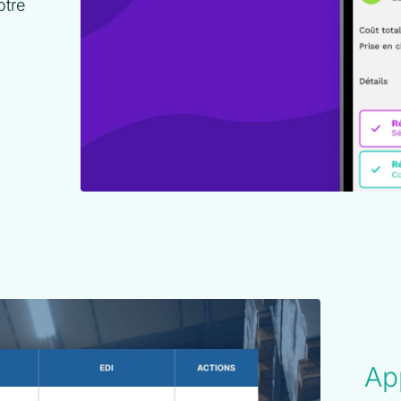
otre
Ap