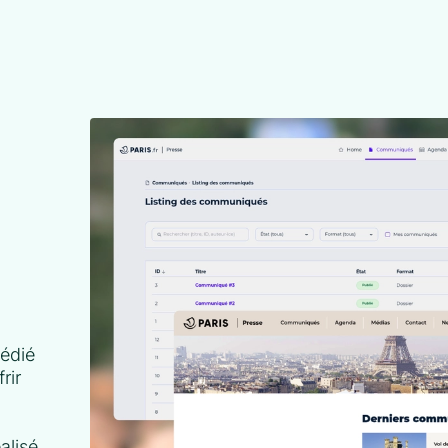
dédié
rir
alisé