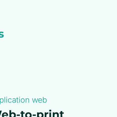
s
plication web
eb-to-print