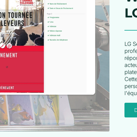
L
LG S
prof
répo
acte
plat
Cett
pers
l'éq
D