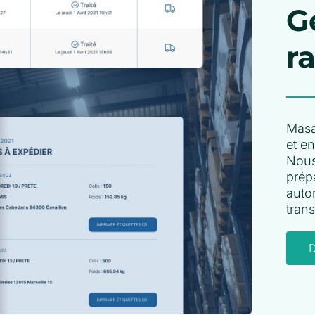
G
r
Masa
et e
Nous
prép
auto
trans
D