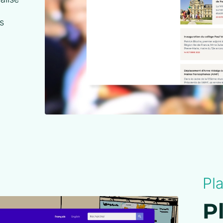
s
Pl
P